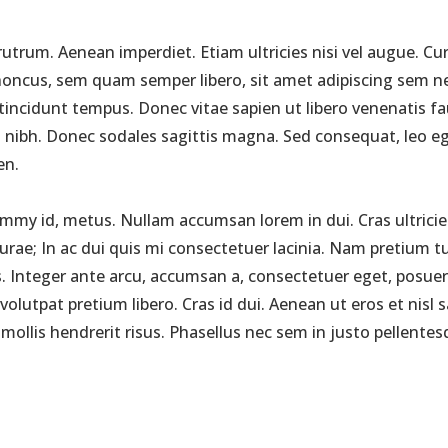
rutrum. Aenean imperdiet. Etiam ultricies nisi vel augue. Cur
ncus, sem quam semper libero, sit amet adipiscing sem ne
 tincidunt tempus. Donec vitae sapien ut libero venenatis fa
met nibh. Donec sodales sagittis magna. Sed consequat, leo 
en.
my id, metus. Nullam accumsan lorem in dui. Cras ultricies
 Curae; In ac dui quis mi consectetuer lacinia. Nam pretium tu
is. Integer ante arcu, accumsan a, consectetuer eget, posuer
at pretium libero. Cras id dui. Aenean ut eros et nisl sagi
llis hendrerit risus. Phasellus nec sem in justo pellentesqu