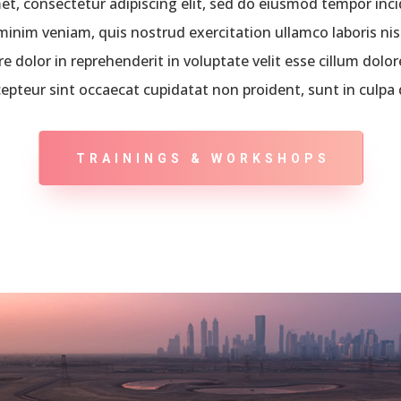
t, consectetur adipiscing elit, sed do eiusmod tempor inci
inim veniam, quis nostrud exercitation ullamco laboris ni
e dolor in reprehenderit in voluptate velit esse cillum dolore
epteur sint occaecat cupidatat non proident, sunt in culpa 
TRAININGS & WORKSHOPS