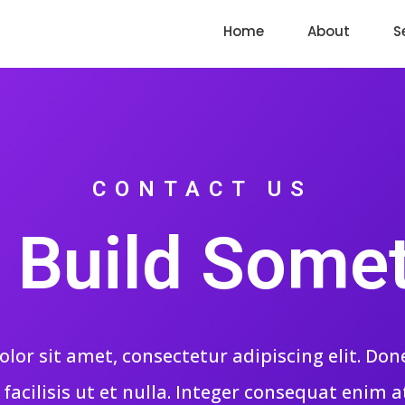
Home
About
S
CONTACT US
s Build Some
or sit amet, consectetur adipiscing elit. Done
acilisis ut et nulla. Integer consequat enim 