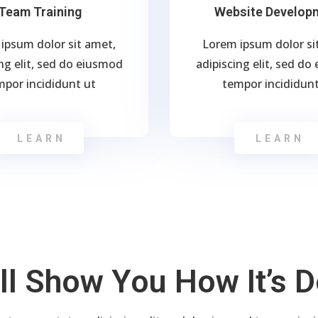
Team Training
Website Develop
ipsum dolor sit amet,
Lorem ipsum dolor si
ng elit, sed do eiusmod
adipiscing elit, sed d
mpor incididunt ut
tempor incididunt
LEARN
LEARN
ll Show You How It’s 